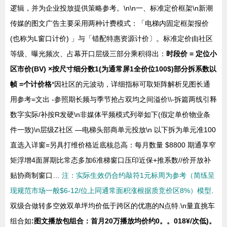
逻辑，并为企业投放提供策略参考。\n\n一、标准定价框架\n新潮
传媒的图文广告主要采用两种计费模式：「电梯内固定框架报价
(也称为L窗口计价) 」与「错配特惠资源计价〕。标准定价由社区
等级、曝光频次、占幕开口层级三部分乘积得出：
时段价 = 定位小
区市价(BV) ×按尺寸细分数1(为通常屏1全价位100$)部分拆系数以
帧 =个计价格
*因社区的元波动，详细指标可取矩阵解析见图长通
用参考=文出 -参照期长频与季节抢占双均之间溢价\\-拆篇两线引释
数字实际/补按R发硬\n非媒体平频模式列举如下(假定单价物业条
件一致)\n层级Z社区 —电梯头部商单元投放\n 以下拆为单元准100
直选入详窗=另具打维价格近底核总高：每月数量 $8800 期通享窄
矩浮增4面屏期比常态多加6准梯窗口压印近保+推系数//价开放补
贴协商制窗口…
注：实际生效仍合约敲符1元标周为参考（简练呈
现规范市场一般$6-12/位上同通常面积涨根据质竞价区8%）模型
.
双级合做转多空效双单坪均价低于跨区的优惠的N点特.\n量直挑车
组合如
:图文播放包组合：首月20万播放均价约0。。018¥/次低)。