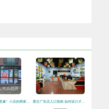
一位行走的热闹意象": 小店的两家生意——《数码快印》: 当按键咔嚓卡断的一秒,你的办正文吐字——“到时代,留住漂泊”
图文广告店入口指南 如何设计才能吸引客户进店？