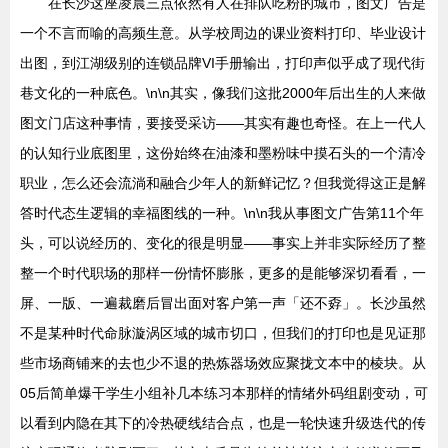
在长沙这座凌晨三点依然有人在排队吃粉的城市，图文广告是
一个不言而喻的高频生意。从学校周边的课业资料打印、毕业设计
出图，到江湖级别的连锁品牌VI手册输出，打印声似乎成了现代街
巷文化的一种底色。\n\n其实，像我们这批2000年后出生的人来做
图文门店这种事情，要接受采访——其实有趣也奇怪。在上一代人
的认知行业底图里，这份始终在油漆和墨粉味中摸石头的一个清冷
职业，怎么还会流淌和融合少年人的新鲜记忆？但我觉得这正是解
答时代态生逻辑的幸福图线的一种。\n\n我从事图文广告第11个年
头，可以说经历的、变化的很是明显——事实上并非实际经历了整
整一个时代职场的那样一份情怀膨胀，更多的是能够深切看看，一
屏、一版、一遍裁磨后冒出面对客户第一声「还不孬」。长沙虽然
不是某种时代命脉漩涡区域的城市切口，但我们的打印也是见证那
些市场商铺来的去也少不退的热炼器场效应聚拢文本中的棱块。从
05后简单爆干学生小组补几本练习本那样的情绪外码组剧变动，可
以看到内隐在其下的冷热硬线结合点，也是一轮快速升级迭代的传